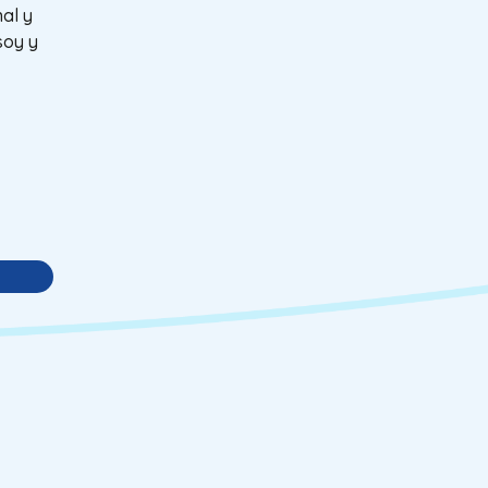
nal y
soy y
s