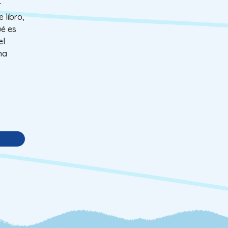
r
 libro,
ué es
el
na
s