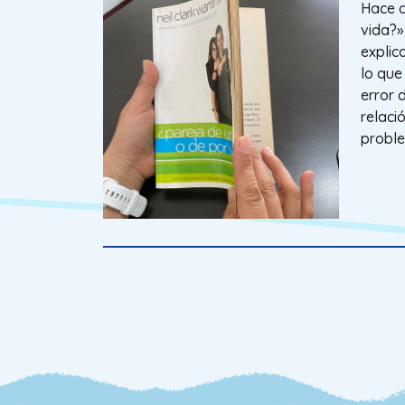
Hace a
vida?»
explic
lo que
error 
relaci
proble