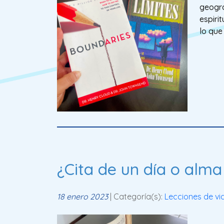
geogra
espiri
lo que
¿Cita de un día o alm
18 enero 2023
| Categoría(s):
Lecciones de vi