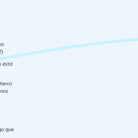
po
2)
s está
tierro
 nos
go que