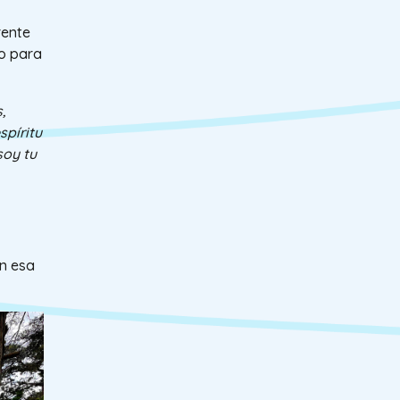
rente
no para
,
píritu
soy tu
en esa