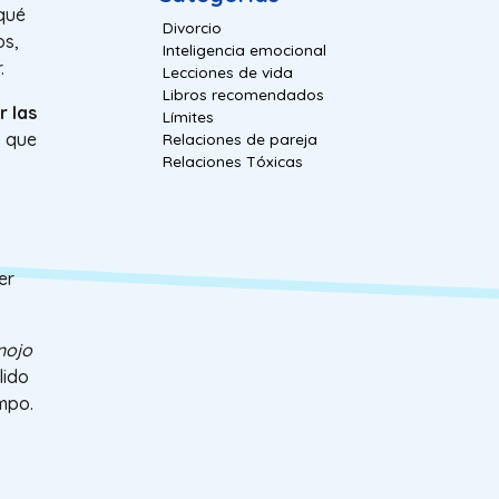
qué
Divorcio
os,
Inteligencia emocional
.
Lecciones de vida
Libros recomendados
r las
Límites
s que
Relaciones de pareja
Relaciones Tóxicas
er
nojo
lido
mpo.