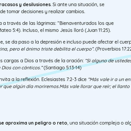
fracasos y desilusiones
. Si ante una situación, se
de tomar decisiones y realizar cambios.
za a través de las lágrimas: “Bienaventurados los que
ateo 5:4). Incluso, el mismo Jesús lloró (Juan 11:25).
e, se da paso a la depresión e incluso puede afectar el cuer
a, pero el ánimo triste debilita el cuerpo”.
(Proverbios 17:2
as cargas a Dios a través de la oración:
“Si alguno de ustede
a Dios con cánticos.”
(Santiago 5:13-14)
ita a la reflexión. Eclesiastes 7:2-3 dice
“Más vale ir a un en
 que algún día moriremos.Más vale llorar que reír; el llanto
se aproxima un peligro o reto
, una situación compleja o al