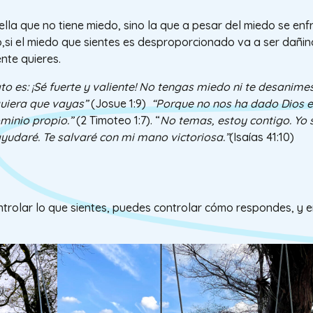
lla que no tiene miedo, sino la que a pesar del miedo se enf
io,si el miedo que sientes es desproporcionado va a ser dañi
ente quieres.
o es: ¡Sé fuerte y valiente! No tengas miedo ni te desanimes
quiera que vayas”
(Josue 1:9)
“Porque no nos ha dado Dios es
minio propio.”
(2 Timoteo 1:7). “
No temas, estoy contigo. Yo 
 ayudaré. Te salvaré con mi mano victoriosa.”
(Isaías 41:10)
trolar lo que sientes, puedes controlar cómo respondes, y 