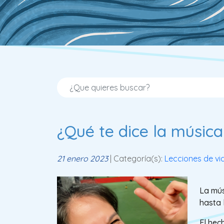
¿Qué te dice la músic
21 enero 2023
| Categoría(s):
Lecciones de vi
La mús
hasta 
El hec