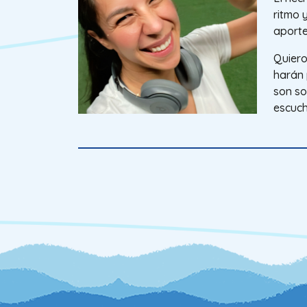
ritmo 
aporte
Quiero
harán 
son so
escuc